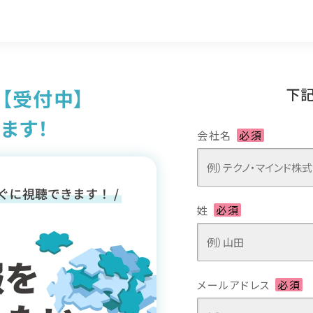
下
【受付中】
ます！
会社名
必須
姓
必須
メールアドレス
必須