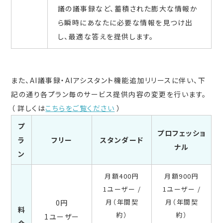
議の議事録など、蓄積された膨大な情報か
ら瞬時にあなたに必要な情報を見つけ出
し、最適な答えを提供します。
また、AI議事録・AIアシスタント機能追加リリースに伴い、下
記の通り各プラン毎のサービス提供内容の変更を行います。
（ 詳しくは
こちらをご覧ください
）
プ
プロフェッショ
ラ
フリー
スタンダード
ナル
ン
月額400円
月額900円
1ユーザー /
1ユーザー /
月（年間契
月（年間契
0円
料
約）
約）
1ユーザー