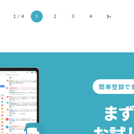
1 / 4
1
2
3
4
»
簡単登録で
ま
お試