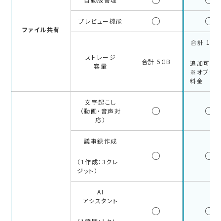
○
○
プレビュー機能
ファイル共有
合計 100
ストレージ
合計 5GB
追加可能
容量
※オプショ
料金
文字起こし
○
○
（動画・音声対
応）
議事録作成
○
○
（1作成：3クレ
ジット）
AI
アシスタント
○
○