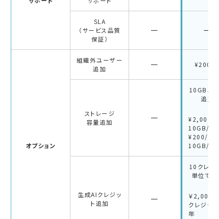
サポート
サポート
SLA
－
－
（サービス品質
保証）
組織外ユーザー
－
¥200/
追加
10GB単
追加
ストレージ
－
¥2,000/
容量追加
10GB/年
¥200/
オプション
10GB/月
10クレジ
単位で追
生成AIクレジッ
￥2,000/
－
ト追加
クレジット
年