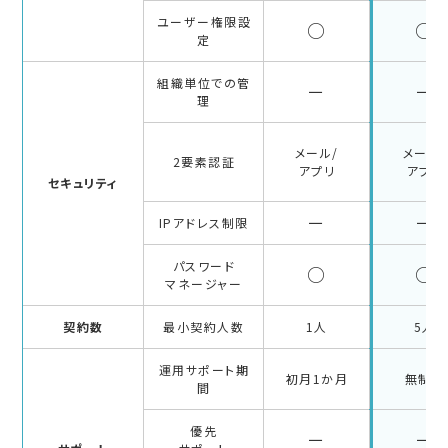
ユーザー権限設
○
○
定
組織単位での管
－
－
理
メール/
メール/
2要素認証
アプリ
アプリ
セキュリティ
－
－
IPアドレス制限
パスワード
○
○
マネージャー
契約数
最小契約人数
1人
5人
運用サポート期
初月1か月
無制限
間
優先
－
－