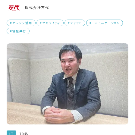
株式会社万代
#ナレッジ活用
#セキュリティ
#チャット
#コミュニケーション
#情報共有
70名
IT