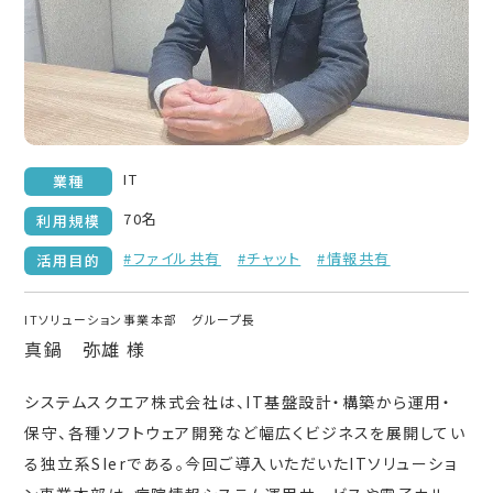
IT
業種
70名
利用規模
#ファイル共有
#チャット
#情報共有
活用目的
ITソリューション事業本部 グループ長
真鍋 弥雄 様
システムスクエア株式会社は、IT基盤設計・構築から運用・
保守、各種ソフトウェア開発など幅広くビジネスを展開してい
る独立系SIerである。今回ご導入いただいたITソリューショ