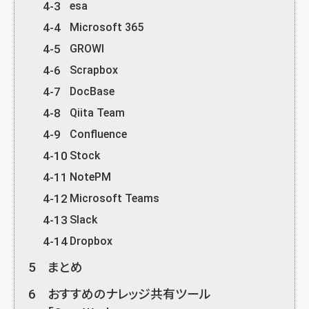
4-3
esa
4-4
Microsoft 365
4-5
GROWI
4-6
Scrapbox
4-7
DocBase
4-8
Qiita Team
4-9
Confluence
4-10
Stock
4-11
NotePM
4-12
Microsoft Teams
4-13
Slack
4-14
Dropbox
5
まとめ
6
おすすめのナレッジ共有ツール