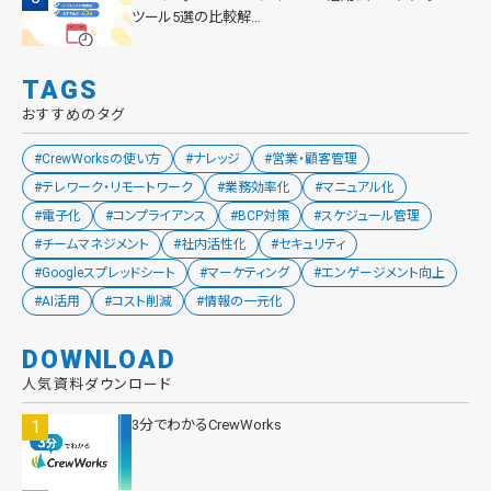
ツール5選の比較解…
TAGS
おすすめのタグ
#CrewWorksの使い方
#ナレッジ
#営業・顧客管理
#テレワーク・リモートワーク
#業務効率化
#マニュアル化
#電子化
#コンプライアンス
#BCP対策
#スケジュール管理
#チームマネジメント
#社内活性化
#セキュリティ
#Googleスプレッドシート
#マーケティング
#エンゲージメント向上
#AI活用
#コスト削減
#情報の一元化
DOWNLOAD
人気資料ダウンロード
3分でわかるCrewWorks