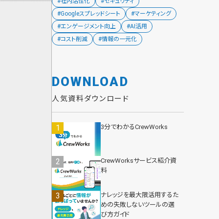
#社内活性化
#セキュリティ
#Googleスプレッドシート
#マーケティング
#エンゲージメント向上
#AI活用
#コスト削減
#情報の一元化
DOWNLOAD
人気資料ダウンロード
3分でわかるCrewWorks
CrewWorksサービス紹介資
料
ナレッジを最大限活用するた
めの失敗しないツールの選
び方ガイド