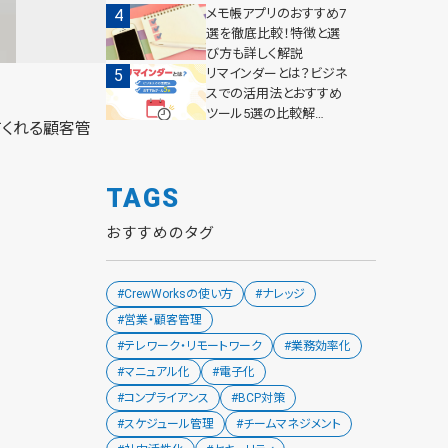
メモ帳アプリのおすすめ7
選を徹底比較！特徴と選
び方も詳しく解説
リマインダーとは？ビジネ
スでの活用法とおすすめ
ツール5選の比較解…
してくれる顧客管
TAGS
おすすめのタグ
#CrewWorksの使い方
#ナレッジ
#営業・顧客管理
#テレワーク・リモートワーク
#業務効率化
#マニュアル化
#電子化
#コンプライアンス
#BCP対策
#スケジュール管理
#チームマネジメント