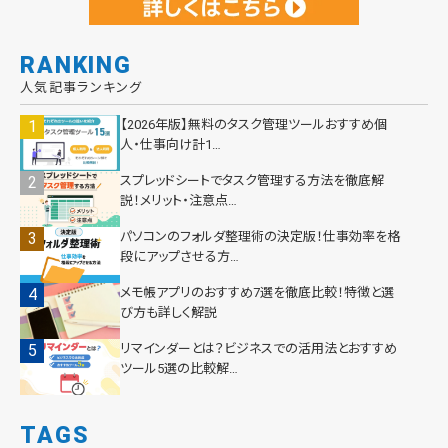
RANKING
人気記事ランキング
【2026年版】無料のタスク管理ツールおすすめ個
人・仕事向け計1…
スプレッドシートでタスク管理する方法を徹底解
説！メリット・注意点…
パソコンのフォルダ整理術の決定版！仕事効率を格
段にアップさせる方…
メモ帳アプリのおすすめ7選を徹底比較！特徴と選
び方も詳しく解説
リマインダーとは？ビジネスでの活用法とおすすめ
ツール5選の比較解…
TAGS