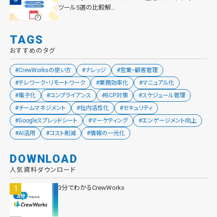
ツール5選の比較解…
TAGS
おすすめのタグ
#CrewWorksの使い方
#ナレッジ
#営業・顧客管理
#テレワーク・リモートワーク
#業務効率化
#マニュアル化
#電子化
#コンプライアンス
#BCP対策
#スケジュール管理
#チームマネジメント
#社内活性化
#セキュリティ
#Googleスプレッドシート
#マーケティング
#エンゲージメント向上
#AI活用
#コスト削減
#情報の一元化
DOWNLOAD
人気資料ダウンロード
3分でわかるCrewWorks