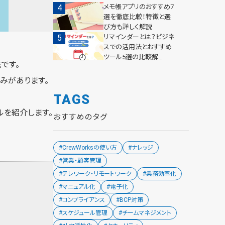
メモ帳アプリのおすすめ7
選を徹底比較！特徴と選
び方も詳しく解説
リマインダーとは？ビジネ
スでの活用法とおすすめ
ツール5選の比較解…
です。
みがあります。
TAGS
ルを紹介します。
おすすめのタグ
#CrewWorksの使い方
#ナレッジ
#営業・顧客管理
#テレワーク・リモートワーク
#業務効率化
#マニュアル化
#電子化
#コンプライアンス
#BCP対策
#スケジュール管理
#チームマネジメント