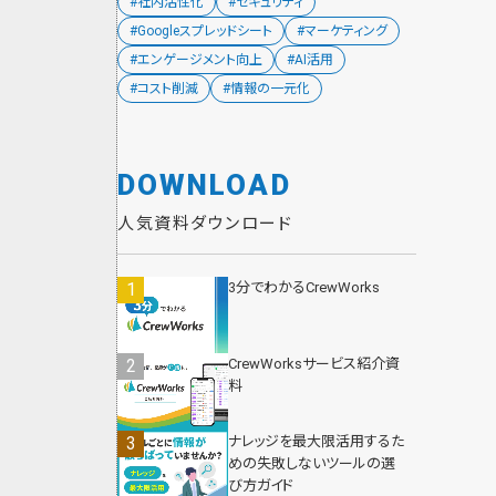
#社内活性化
#セキュリティ
#Googleスプレッドシート
#マーケティング
#エンゲージメント向上
#AI活用
#コスト削減
#情報の一元化
DOWNLOAD
人気資料ダウンロード
3分でわかるCrewWorks
CrewWorksサービス紹介資
料
ナレッジを最大限活用するた
めの失敗しないツールの選
び方ガイド