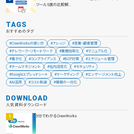
ツール5選の比較解…
TAGS
おすすめのタグ
#CrewWorksの使い方
#ナレッジ
#営業・顧客管理
#テレワーク・リモートワーク
#業務効率化
#マニュアル化
#電子化
#コンプライアンス
#BCP対策
#スケジュール管理
#チームマネジメント
#社内活性化
#セキュリティ
#Googleスプレッドシート
#マーケティング
#エンゲージメント向上
#AI活用
#コスト削減
#情報の一元化
DOWNLOAD
人気資料ダウンロード
3分でわかるCrewWorks