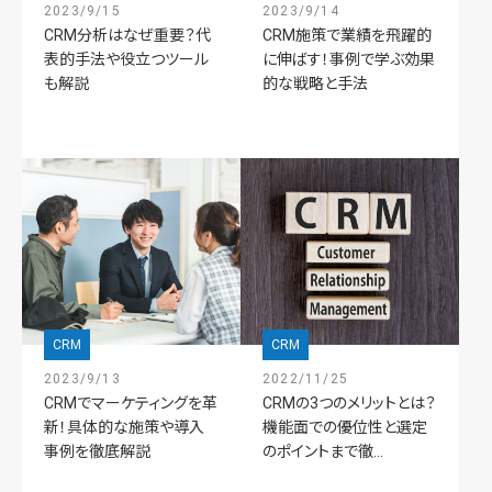
2023/9/15
2023/9/14
CRM分析はなぜ重要？代
CRM施策で業績を飛躍的
表的手法や役立つツール
に伸ばす！事例で学ぶ効果
も解説
的な戦略と手法
CRM
CRM
2023/9/13
2022/11/25
CRMでマーケティングを革
CRMの3つのメリットとは？
新！具体的な施策や導入
機能面での優位性と選定
事例を徹底解説
のポイントまで徹...