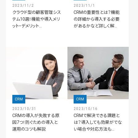
2023/11/2
2023/11/1
クラウド型の顧客管理シス
CRMの重要性とは？機能
テム10選！機能や導入メリ
の詳細から導入する必要
ット・デメリット...
があるかなど詳しく解...
CRM
CRM
2023/10/31
2023/10/16
CRMの導入が失敗する原
CRMで解決できる課題と
因7つ！防ぐための導入と
は？導入しても効果がでな
運用のコツも解説
い場合や対応方法も...