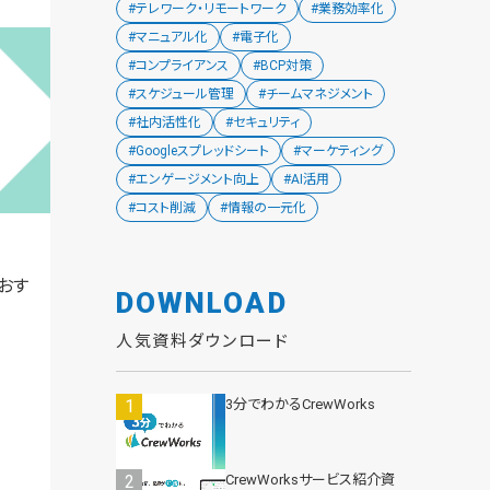
#テレワーク・リモートワーク
#業務効率化
#マニュアル化
#電子化
#コンプライアンス
#BCP対策
#スケジュール管理
#チームマネジメント
#社内活性化
#セキュリティ
#Googleスプレッドシート
#マーケティング
#エンゲージメント向上
#AI活用
#コスト削減
#情報の一元化
おす
DOWNLOAD
人気資料ダウンロード
3分でわかるCrewWorks
CrewWorksサービス紹介資