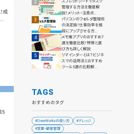
スプレッドシートでタスク
管理する方法を徹底解
！成
説！メリット・注意点…
.
パソコンのフォルダ整理術
の決定版！仕事効率を格
段にアップさせる方…
メモ帳アプリのおすすめ7
選を徹底比較！特徴と選
び方も詳しく解説
リマインダーとは？ビジネ
スでの活用法とおすすめ
ツール5選の比較解…
TAGS
おすすめのタグ
策5
#CrewWorksの使い方
#ナレッジ
#営業・顧客管理