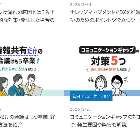
7
2026/3/31
抜け漏れの原因とは？防止
ナレッジマネジメントでDXを推進
的な対策・発生した場合の
功のためのポイントや役立つツー..
社内コミュニケーション
5
2026/2/20
だけの会議はもう卒業！終
コミュニケーションギャップの対
方法を紹介
つ！発生要因や弊害も解説