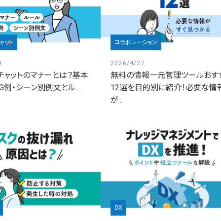
ャット
コラボレーション
8
2026/4/27
チャットのマナーとは？基本
無料の情報一元管理ツールおす
G例・シーン別例文とル...
12選を目的別に紹介！必要な情
が...
DX