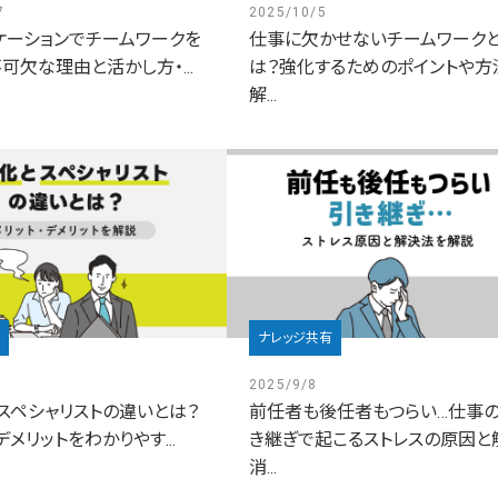
7
2025/10/5
ケーションでチームワークを
仕事に欠かせないチームワーク
可欠な理由と活かし方・...
は？強化するためのポイントや方
解...
ナレッジ共有
2025/9/8
スペシャリストの違いとは？
前任者も後任者もつらい…仕事
デメリットをわかりやす...
き継ぎで起こるストレスの原因と
消...