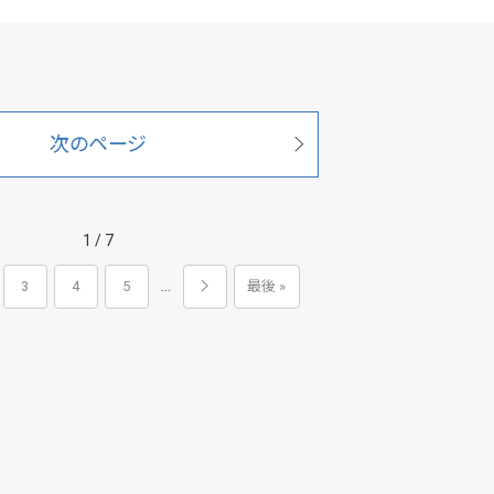
次のページ
1 / 7
...
3
4
5
最後 »