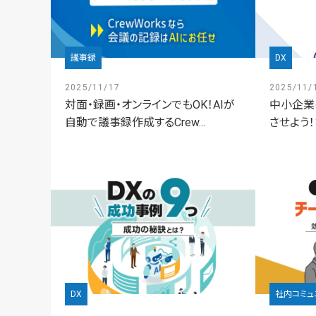
議事録
DX
2025/11/17
2025/11/
対面・録画・オンラインでもOK！AIが
中小企業
自動で議事録作成するCrew...
させよう！
DX
社内コミュ