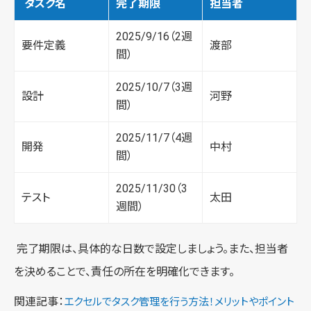
タスク名
完了期限
担当者
2025/9/16（2週
要件定義
渡部
間）
2025/10/7（3週
設計
河野
間）
2025/11/7（4週
開発
中村
間）
2025/11/30（3
テスト
太田
週間）
完了期限は、具体的な日数で設定しましょう。また、担当者
を決めることで、責任の所在を明確化できます。
関連記事：
エクセルでタスク管理を行う方法！メリットやポイント