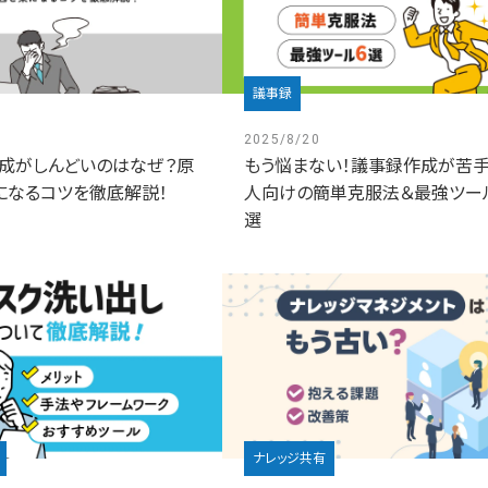
議事録
1
2025/8/20
成がしんどいのはなぜ？原
もう悩まない！議事録作成が苦
になるコツを徹底解説！
人向けの簡単克服法＆最強ツー
選
ナレッジ共有