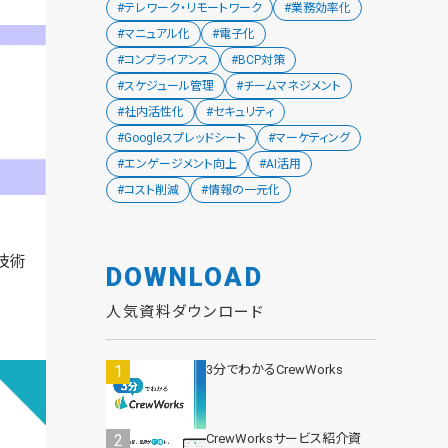
#テレワーク・リモートワーク
#業務効率化
#マニュアル化
#電子化
#コンプライアンス
#BCP対策
#スケジュール管理
#チームマネジメント
#社内活性化
#セキュリティ
#Googleスプレッドシート
#マーケティング
#エンゲージメント向上
#AI活用
#コスト削減
#情報の一元化
技術
DOWNLOAD
人気資料ダウンロード
3分でわかるCrewWorks
CrewWorksサービス紹介資