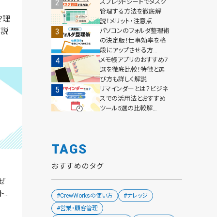
スプレッドシートでタスク
管理する方法を徹底解
？理
説！メリット・注意点…
解説
パソコンのフォルダ整理術
の決定版！仕事効率を格
段にアップさせる方…
メモ帳アプリのおすすめ7
選を徹底比較！特徴と選
び方も詳しく解説
リマインダーとは？ビジネ
スでの活用法とおすすめ
ツール5選の比較解…
TAGS
おすすめのタグ
ぜ
..
#CrewWorksの使い方
#ナレッジ
#営業・顧客管理