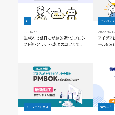
AI
ビジネスス
2025/6/12
2025/6/1
生成AIで壁打ちが劇的進化！プロン
アイデア
プト例・メリット・成功のコツまで...
ール8選
プロジェクト管理
情報共有