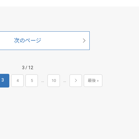
次のページ
3 / 12
3
...
...
4
5
10
最後 »