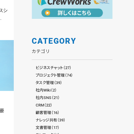
スシ
.
CATEGORY
カテゴリ
ビジネスチャット（27）
プロジェクト管理（74）
タスク管理（39）
社内Wiki（2）
社内SNS（21）
CRM（22）
要
顧客管理（16）
ナレッジ共有（39）
文書管理（17）