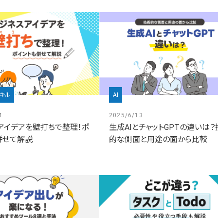
キル
AI
4
2025/6/13
アイデアを壁打ちで整理！ポ
生成AIとチャットGPTの違いは？
併せて解説
的な側面と用途の面から比較