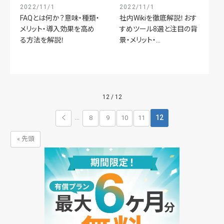
2022/11/1
2022/11/1
FAQとは何か？意味・種類・
社内Wikiを徹底解説！おす
メリット・導入効果を高め
すめツール8選と注目の背
る方法を解説！
景・メリット・...
12 / 12
12
8
9
10
11
...
« 先頭