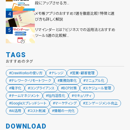
段にアップさせる方…
メモ帳アプリのおすすめ7選を徹底比較！特徴と選
び方も詳しく解説
リマインダーとは？ビジネスでの活用法とおすすめ
ツール5選の比較解…
TAGS
おすすめのタグ
#CrewWorksの使い方
#ナレッジ
#営業・顧客管理
#テレワーク・リモートワーク
#業務効率化
#マニュアル化
#電子化
#コンプライアンス
#BCP対策
#スケジュール管理
#チームマネジメント
#社内活性化
#セキュリティ
#Googleスプレッドシート
#マーケティング
#エンゲージメント向上
#AI活用
#コスト削減
#情報の一元化
DOWNLOAD