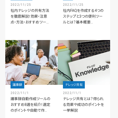
2022/11/25
2022/11/25
社内ナレッジの共有方法
社内FAQを作成する4つの
を徹底解説！効果・注意
ステップと3つの便利ツー
点・方法・おすすめツー...
ルとは？基本概要...
議事録
ナレッジ共有
2022/11/1
2022/11/1
議事録自動作成ツールの
ナレッジ共有とは？得られ
おすすめ8選を紹介！選定
る効果や成功のポイントを
のポイントや自動で作...
一挙解説