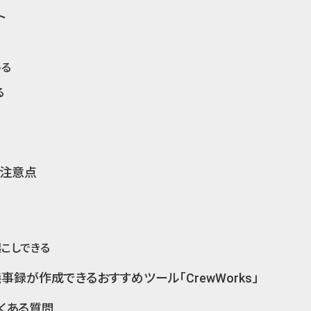
ト
める
る
の注意点
い
こしできる
事録が作成できるおすすめツール「CrewWorks」
よくある質問