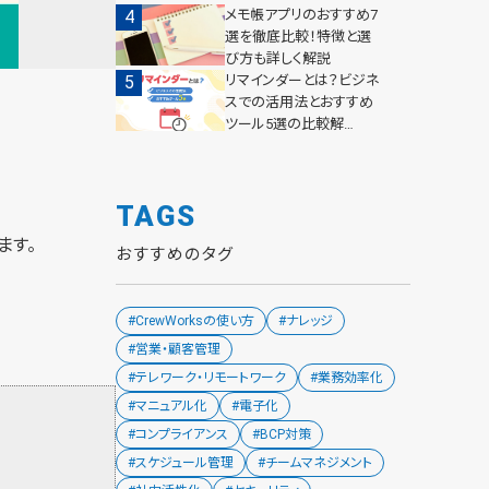
メモ帳アプリのおすすめ7
選を徹底比較！特徴と選
び方も詳しく解説
リマインダーとは？ビジネ
スでの活用法とおすすめ
ツール5選の比較解…
TAGS
ます。
おすすめのタグ
#CrewWorksの使い方
#ナレッジ
#営業・顧客管理
#テレワーク・リモートワーク
#業務効率化
#マニュアル化
#電子化
#コンプライアンス
#BCP対策
#スケジュール管理
#チームマネジメント