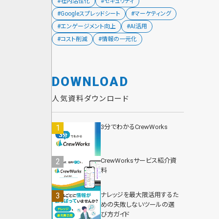
#社内活性化
#セキュリティ
#Googleスプレッドシート
#マーケティング
#エンゲージメント向上
#AI活用
#コスト削減
#情報の一元化
DOWNLOAD
人気資料ダウンロード
3分でわかるCrewWorks
CrewWorksサービス紹介資
料
ナレッジを最大限活用するた
めの失敗しないツールの選
び方ガイド