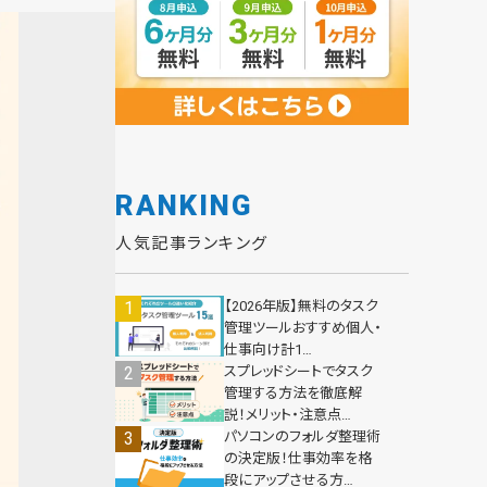
RANKING
人気記事ランキング
【2026年版】無料のタスク
管理ツールおすすめ個人・
仕事向け計1…
スプレッドシートでタスク
管理する方法を徹底解
説！メリット・注意点…
パソコンのフォルダ整理術
の決定版！仕事効率を格
段にアップさせる方…