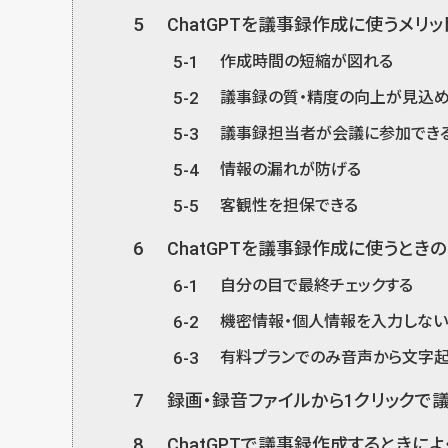
5
ChatGPTを議事録作成に使うメリッ
5-1
作成時間の短縮が図れる
5-2
議事録の質・精度の向上が見込
5-3
議事録担当者が会議に参加でき
5-4
情報の漏れが防げる
5-5
客観性を担保できる
6
ChatGPTを議事録作成に使うとき
6-1
自分の目で最終チェックする
6-2
機密情報・個人情報を入力しな
6-3
有料プランでのみ音声から文字起
7
録画・録音ファイルから1クリックで議
8
ChatGPTで議事録作成するときに