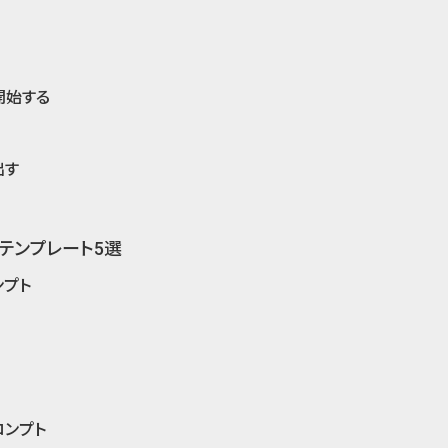
る
開始する
出す
のテンプレート5選
ンプト
ロンプト