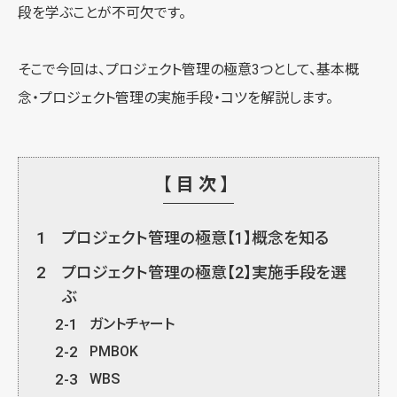
段を学ぶことが不可欠です。
そこで今回は、プロジェクト管理の極意3つとして、基本概
念・プロジェクト管理の実施手段・コツを解説します。
【目次】
1
プロジェクト管理の極意【1】概念を知る
2
プロジェクト管理の極意【2】実施手段を選
ぶ
2-1
ガントチャート
2-2
PMBOK
2-3
WBS