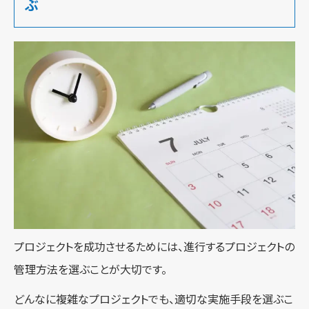
ぶ
プロジェクトを成功させるためには、進行するプロジェクトの
管理方法を選ぶことが大切です。
どんなに複雑なプロジェクトでも、適切な実施手段を選ぶこ