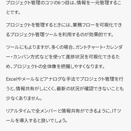
プロジェクト管理のコツの6つ目は、情報を一元管理するこ
とです。
プロジェクトを管理するときには、業務フローを可視化でき
るプロジェクト管理ツールを利用するのが効果的です。
ツールにもよりますが、多くの場合、ガントチャート・カレンダ
ー・カンバン方式などを使って進捗状況を可視化できるた
め、プロジェクトの全体像を把握しやすくなります。
Excelやメールなどアナログな手法でプロジェクト管理を行
うと、情報共有がしにくく、最新の状況が確認できないことも
少なくありません。
リアルタイムで全メンバーと情報共有ができるように、ITツ
ールを導入すると良いでしょう。