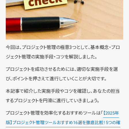
今回は、プロジェクト管理の極意3つとして、基本概念・プロ
ジェクト管理の実施手段・コツを解説しました。
プロジェクトを成功させるためには、適切な実施手段を選
び、ポイントを押さえて進行していくことが大切です。
本記事で紹介した実施手段やコツを確認し、あなたの担当
するプロジェクトを円滑に進行していきましょう。
プロジェクト管理を効率化するおすすめツールは「
【2025年
版】プロジェクト管理ツールおすすめ16選を徹底比較！5つの確