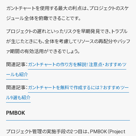
ガントチャートを使用する最大の利点は、プロジェクトのスケ
ジュール全体を俯瞰できることです。
プロジェクトの遅れといったリスクを早期発見でき、トラブル
が生じたときにも、全体を考慮してリソースの再配分やバッフ
ァ期間の有効活用ができるでしょう。
関連記事：
ガントチャートの作り方を解説！注意点・おすすめツ
ールも紹介
関連記事：
ガントチャートを無料で作成するには？おすすめツー
ル9選も紹介
PMBOK
プロジェクト管理の実施手段の2つ目は、PMBOK（Project