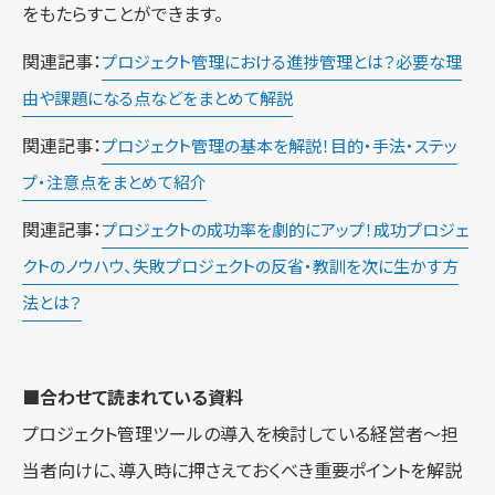
をもたらすことができます。
関連記事：
プロジェクト管理における進捗管理とは？必要な理
由や課題になる点などをまとめて解説
関連記事：
プロジェクト管理の基本を解説！目的・手法・ステッ
プ・注意点をまとめて紹介
関連記事：
プロジェクトの成功率を劇的にアップ！成功プロジェ
クトのノウハウ、失敗プロジェクトの反省・教訓を次に生かす方
法とは？
■合わせて読まれている資料
プロジェクト管理ツールの導入を検討している経営者～担
当者向けに、導入時に押さえておくべき重要ポイントを解説