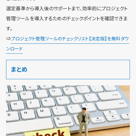
選定基準から導入後のサポートまで、効率的にプロジェクト
管理ツールを導入するためのチェックポイントを確認できま
す。
⇒
プロジェクト管理ツールのチェックリスト【決定版】を無料ダウ
ンロード
まとめ