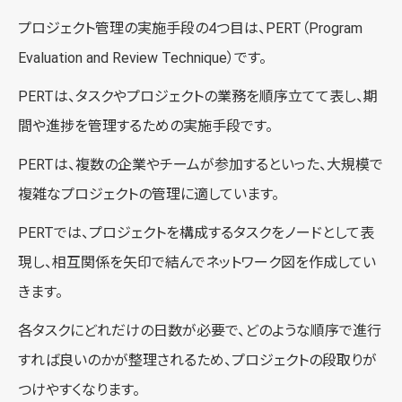
プロジェクト管理の実施手段の4つ目は、PERT（Program
Evaluation and Review Technique）です。
PERTは、タスクやプロジェクトの業務を順序立てて表し、期
間や進捗を管理するための実施手段です。
PERTは、複数の企業やチームが参加するといった、大規模で
複雑なプロジェクトの管理に適しています。
PERTでは、プロジェクトを構成するタスクをノードとして表
現し、相互関係を矢印で結んでネットワーク図を作成してい
きます。
各タスクにどれだけの日数が必要で、どのような順序で進行
すれば良いのかが整理されるため、プロジェクトの段取りが
つけやすくなります。