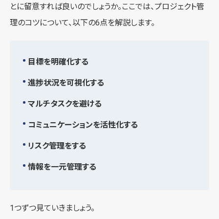
とに留意すれば良いのでしょうか。ここでは、プロジェクト管
理のコツについて、以下の6点を解説します。
目標を明確化する
進捗状況を可視化する
マルチタスクを避ける
コミュニケーションを活性化する
リスク管理をする
情報を一元管理する
1つずつ見ていきましょう。