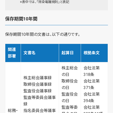
※表中では、「除染電離規則」と表記
保存期間10年間
保存期間10年間の文書は、以下の通りです。
関連
文書名
起算日
根拠条文
部署
株主総会
会社法第
の日
318条
株主総会議事録
取締役会
会社法第
取締役会議事録
の日
371条
監査役会議事録
監査役会
会社法第
監査等委員会議事
の日
394条
録
監査等委
会社法第
総務・
指名委員会等議事