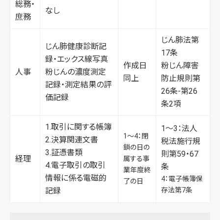
総務・
なし
庶務
じん肺法第
じん肺健康診断記
17条
録・エックス線写真
作成日
粉じん障害
人事
粉じんの濃度測定
同上
防止規則第
記録・測定結果の評
26条-第26
価記録
条2項
1.取引に関する帳簿
1～3：法人
1～4：閉
2.決算関連文書
税法施行規
鎖の日の
3.証憑書類
則第59・67
経理
属する事
4.電子取引の取引
条
業年度終
情報に係る電磁的
4：電子帳簿保
了の日
記録
存法第7条