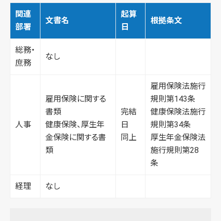
関連
起算
文書名
根拠条文
部署
日
総務・
なし
庶務
雇用保険法施行
雇用保険に関する
規則第143条
書類
完結
健康保険法施行
人事
健康保険、厚生年
日
規則第34条
金保険に関する書
同上
厚生年金保険法
類
施行規則第28
条
経理
なし