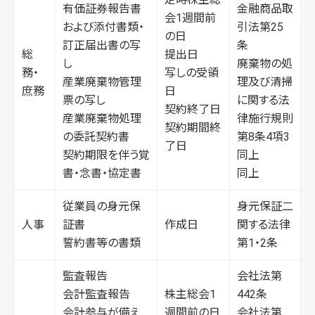
有価証券報告書
金融商品取
会1週間前
および添付書類・
引法第25
の日
訂正届出書の写
条
総
提出日
し
廃棄物の処
務・
写しの受領
産業廃棄物管理
理及び清掃
庶務
日
票の写し
に関する法
契約終了日
産業廃棄物処理
律施行規則
契約期間終
の委託契約書
第8条4項3
了日
契約期限を伴う覚
同上
書・念書・協定書
同上
従業員の身元保
身元保証二
人事
証書
作成日
関する法律
誓約書等の書類
第1・2条
監査報告
会社法第
会計監査報告
株主総会1
442条
会計参与が備え
週間前の日
会社法第