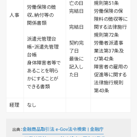
亡の日
規則第51条
労働保険の徴
完結日
労働保険の保
人事
収、納付等の
険料の徴収等に
関係書類
完結日
関する法律施行
規則第72条
派遣元管理台
契約完
労働者派遣事
帳・派遣先管理
了日
業法第37条及
台帳
最後に
び第42条
身体障害者等で
記入し
障害者の雇用の
あることを明ら
た日
促進等に関する
かにすることが
法律施行規則
できる書類
第43条
経理
なし
金融商品取引法 e-Gov法令検索 | 金融庁
出典：