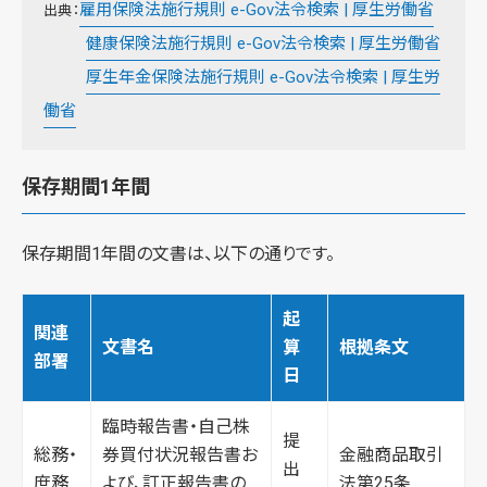
雇用保険法施行規則 e-Gov法令検索 | 厚生労働省
出典：
健康保険法施行規則 e-Gov法令検索 | 厚生労働省
厚生年金保険法施行規則 e-Gov法令検索 | 厚生労
働省
保存期間1年間
保存期間1年間の文書は、以下の通りです。
起
関連
文書名
算
根拠条文
部署
日
臨時報告書・自己株
提
総務・
券買付状況報告書お
金融商品取引
出
庶務
よび、訂正報告書の
法第25条