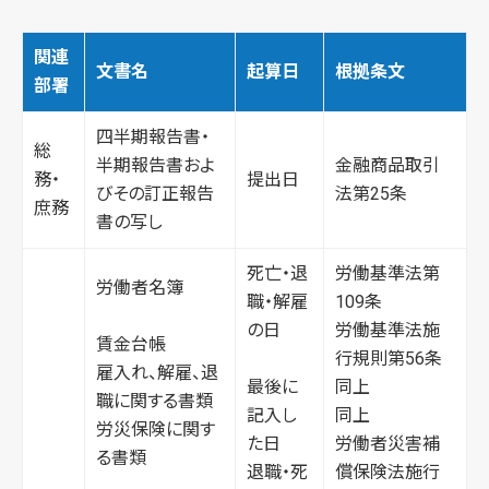
関連
文書名
起算日
根拠条文
部署
四半期報告書・
総
半期報告書およ
金融商品取引
務・
提出日
びその訂正報告
法第25条
庶務
書の写し
死亡・退
労働基準法第
労働者名簿
職・解雇
109条
の日
労働基準法施
賃金台帳
行規則第56条
雇入れ、解雇、退
最後に
同上
職に関する書類
記入し
同上
労災保険に関す
た日
労働者災害補
る書類
退職・死
償保険法施行