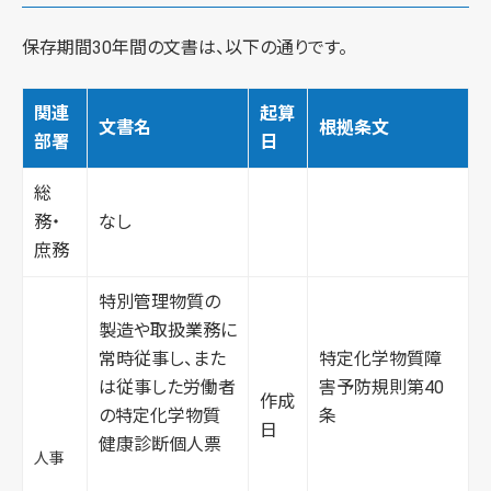
保存期間30年間の文書は、以下の通りです。
関連
起算
文書名
根拠条文
部署
日
総
務・
なし
庶務
特別管理物質の
製造や取扱業務に
常時従事し、また
特定化学物質障
は従事した労働者
害予防規則第40
作成
の特定化学物質
条
日
健康診断個人票
人事