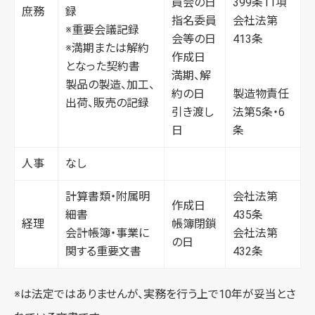
員会の日
399条11項
庶務
録
指名委員
会社法第
※重要会議記録
会等の日
413条
※満期または解約
作成日
となった契約書
満期、解
製品の製造、加工、
約の日
製造物責任
出荷、販売の記録
引き渡し
法第5条・6
日
条
人事
なし
計算書類・附属明
会社法第
作成日
細書
435条
経理
帳簿閉鎖
会計帳簿・事業に
会社法第
の日
関する重要文書
432条
※は法定ではありませんが、実務を行う上で10年が妥当とさ