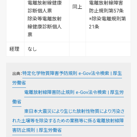
電離放射線健康
電離放射線障害
同上
診断個人票
防止規則第57条
除染等電離放射
※除染電離規則第
線健康診断個人
21条
票
経理
なし
特定化学物質障害予防規則 e-Gov法令検索 | 厚生
出典：
労働省
電離放射線障害防止規則 e-Gov法令検索 | 厚生労
働省
東日本大震災により生じた放射性物質により汚染さ
れた土壌等を除染するための業務等に係る電離放射線障
害防止規則 | 厚生労働省