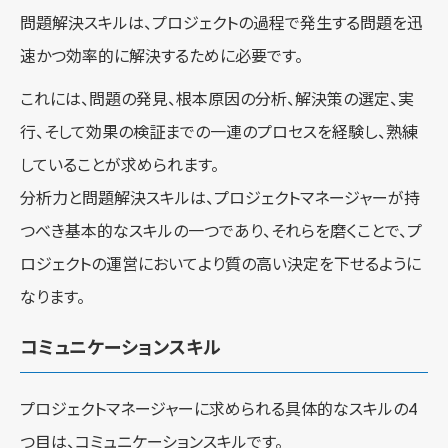
問題解決スキルは、プロジェクトの過程で発生する問題を迅
速かつ効率的に解決するために必要です。
これには、問題の発見、根本原因の分析、解決策の選定、実
行、そして効果の検証までの一連のプロセスを経験し、熟練
していることが求められます。
分析力と問題解決スキルは、プロジェクトマネージャーが持
つべき基本的なスキルの一つであり、それらを磨くことで、プ
ロジェクトの運営においてより質の高い決定を下せるように
なります。
コミュニケーションスキル
プロジェクトマネージャーに求められる具体的なスキルの4
つ目は、コミュニケーションスキルです。