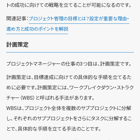
トの成功に向けての戦略を立てることが可能になるのです。
関連記事：
プロジェクト管理の目標とは？設定が重要な理由・
進め方と成功のポイントを解説
計画策定
プロジェクトマネージャーの仕事の3つ目は、計画策定です。
計画策定は、目標達成に向けての具体的な手順を立てるた
めに必要です。計画策定には、ワークブレイクダウン・ストラク
チャー（WBS）と呼ばれる手法があります。
WBSは、プロジェクト全体を複数のサブプロジェクトに分解
し、それぞれのサブプロジェクトをさらにタスクに分解するこ
とで、具体的な手順を立てる手法のことです。