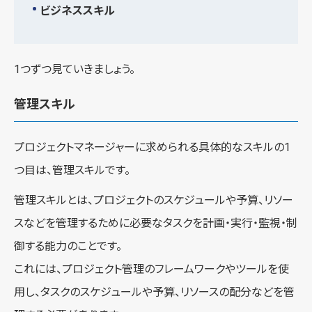
ビジネススキル
1つずつ見ていきましょう。
管理スキル
プロジェクトマネージャーに求められる具体的なスキルの1
つ目は、管理スキルです。
管理スキルとは、プロジェクトのスケジュールや予算、リソー
スなどを管理するために必要なタスクを計画・実行・監視・制
御する能力のことです。
これには、プロジェクト管理のフレームワークやツールを使
用し、タスクのスケジュールや予算、リソースの配分などを管