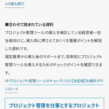
ル9選も紹介
■合わせて読まれている資料
プロジェクト管理ツールの導入を検討している経営者～担
当者向けに、導入時に押さえておくべき重要ポイントを解説
した資料です。
選定基準から導入後のサポートまで、効率的にプロジェクト
管理ツールを導入するためのチェックポイントを確認できま
す。
⇒
プロジェクト管理ツールのチェックリスト【決定版】を無料ダウ
ンロード
プロジェクト管理を仕事とするプロジェクト