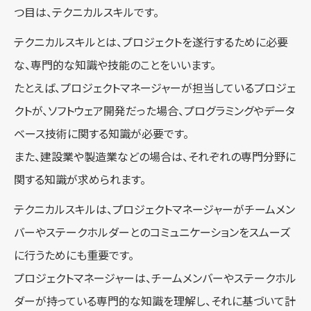
つ目は、テクニカルスキルです。
テクニカルスキルとは、プロジェクトを遂行するために必要
な、専門的な知識や技能のことをいいます。
たとえば、プロジェクトマネージャーが担当しているプロジェ
クトが、ソフトウェア開発だった場合、プログラミングやデータ
ベース技術に関する知識が必要です。
また、建設業や製造業などの場合は、それぞれの専門分野に
関する知識が求められます。
テクニカルスキルは、プロジェクトマネージャーがチームメン
バーやステークホルダーとのコミュニケーションをスムーズ
に行うためにも重要です。
プロジェクトマネージャーは、チームメンバーやステークホル
ダーが持っている専門的な知識を理解し、それに基づいて計