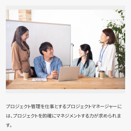
プロジェクト管理を仕事とするプロジェクトマネージャーに
は、プロジェクトを的確にマネジメントする力が求められま
す。