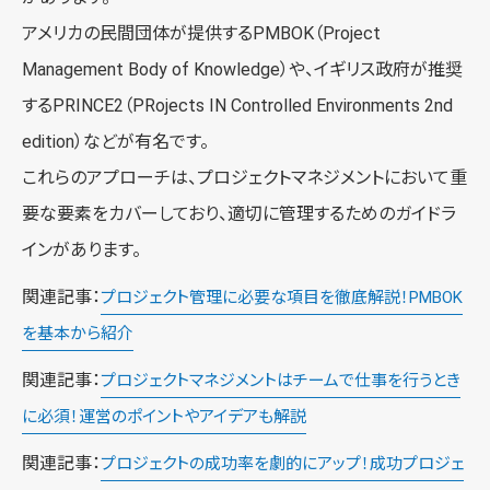
アメリカの民間団体が提供するPMBOK（Project
Management Body of Knowledge）や、イギリス政府が推奨
するPRINCE2（PRojects IN Controlled Environments 2nd
edition）などが有名です。
これらのアプローチは、プロジェクトマネジメントにおいて重
要な要素をカバーしており、適切に管理するためのガイドラ
インがあります。
関連記事：
プロジェクト管理に必要な項目を徹底解説！PMBOK
を基本から紹介
関連記事：
プロジェクトマネジメントはチームで仕事を行うとき
に必須！運営のポイントやアイデアも解説
関連記事：
プロジェクトの成功率を劇的にアップ！成功プロジェ