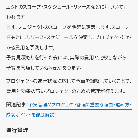
ェクトのスコープ・スケジュール・リソースなどに基づいて行
われます。
まず、プロジェクトのスコープを明確に定義します。スコープ
をもとに、リソース・スケジュールを決定し、プロジェクトにか
かる費用を予測します。
予算見積もりを行った後には、実際の費用と比較しながら、
予算を管理していく必要があります。
プロジェクトの進行状況に応じて予算を調整していくことで、
費用対効果の高いプロジェクトのための管理が行えます。
関連記事：
予実管理がプロジェクト管理で重要な理由・進め方・
成功ポイントを徹底解説！
進行管理