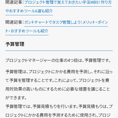
関連記事：
プロジェクト管理で覚えておきたい手法WBS！作り方
やおすすめツール6選も紹介
関連記事：
ガントチャートでタスク管理しよう！メリット・ポイン
ト・おすすめツールも紹介
予算管理
プロジェクトマネージャーの仕事の4つ目は、予算管理です。
予算管理は、プロジェクトにかかる費用を予測し、それに沿っ
て予算を管理することです。これによって、プロジェクトを費
用対効果の高いものにするために必要な措置を講じること
ができます。
予算管理では、予算見積もりを行います。予算見積もりは、プ
ロジェクトにかかる費用を予測するために使用され、プロジ