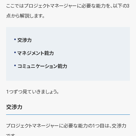
ここではプロジェクトマネージャーに必要な能力を、以下の3
点から解説します。
交渉力
マネジメント能力
コミュニケーション能力
1つずつ見ていきましょう。
交渉力
プロジェクトマネージャーに必要な能力の1つ目は、交渉力
です。