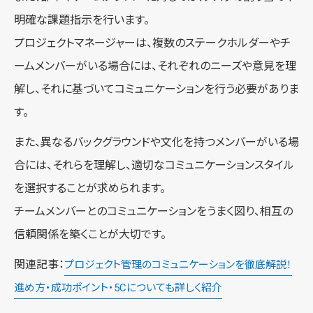
明確な課題指示を行います。
プロジェクトマネージャーは、複数のステークホルダーやチ
ームメンバーがいる場合には、それぞれのニーズや意見を理
解し、それに基づいてコミュニケーションを行う必要がありま
す。
また、異なるバックグラウンドや文化を持つメンバーがいる場
合には、それらを理解し、適切なコミュニケーションスタイル
を選択することが求められます。
チームメンバーとのコミュニケーションをうまく図り、相互の
信頼関係を築くことが大切です。
関連記事：
プロジェクト管理のコミュニケーションを徹底解説！
進め方・成功ポイント・5Cについても詳しく紹介