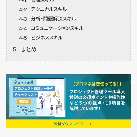
4-1
4-2
テクニカルスキル
4-3
分析・問題解決スキル
4-4
コミュニケーションスキル
4-5
ビジネススキル
5
まとめ