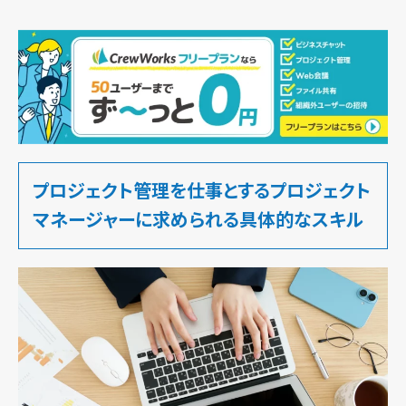
プロジェクト管理を仕事とするプロジェクト
マネージャーに求められる具体的なスキル