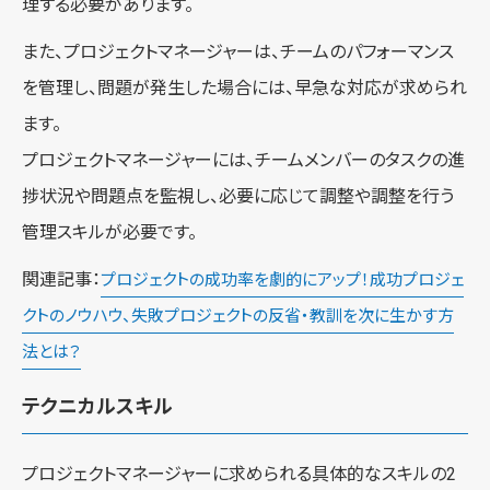
理する必要があります。
また、プロジェクトマネージャーは、チームのパフォーマンス
を管理し、問題が発生した場合には、早急な対応が求められ
ます。
プロジェクトマネージャーには、チームメンバーのタスクの進
捗状況や問題点を監視し、必要に応じて調整や調整を行う
管理スキルが必要です。
関連記事：
プロジェクトの成功率を劇的にアップ！成功プロジェ
クトのノウハウ、失敗プロジェクトの反省・教訓を次に生かす方
法とは？
テクニカルスキル
プロジェクトマネージャーに求められる具体的なスキルの2