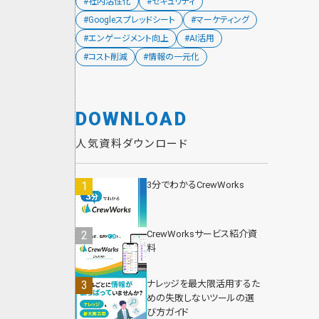
#社内活性化
#セキュリティ
#Googleスプレッドシート
#マーケティング
#エンゲージメント向上
#AI活用
#コスト削減
#情報の一元化
DOWNLOAD
人気資料ダウンロード
3分でわかるCrewWorks
CrewWorksサービス紹介資
料
ナレッジを最大限活用するた
めの失敗しないツールの選
び方ガイド