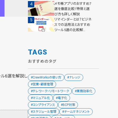
メモ帳アプリのおすすめ7
選を徹底比較！特徴と選
び方も詳しく解説
リマインダーとは？ビジネ
スでの活用法とおすすめ
ツール5選の比較解…
TAGS
おすすめのタグ
ール6選を解説し
#CrewWorksの使い方
#ナレッジ
#営業・顧客管理
#テレワーク・リモートワーク
#業務効率化
#マニュアル化
#電子化
#コンプライアンス
#BCP対策
#スケジュール管理
#チームマネジメント