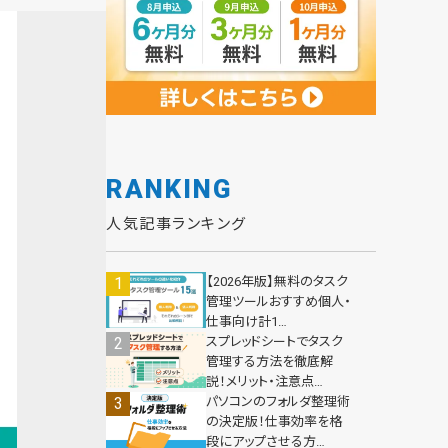
RANKING
人気記事ランキング
【2026年版】無料のタスク
管理ツールおすすめ個人・
仕事向け計1…
スプレッドシートでタスク
管理する方法を徹底解
説！メリット・注意点…
パソコンのフォルダ整理術
の決定版！仕事効率を格
段にアップさせる方…