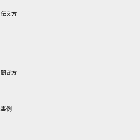
る伝え方
る聞き方
た事例