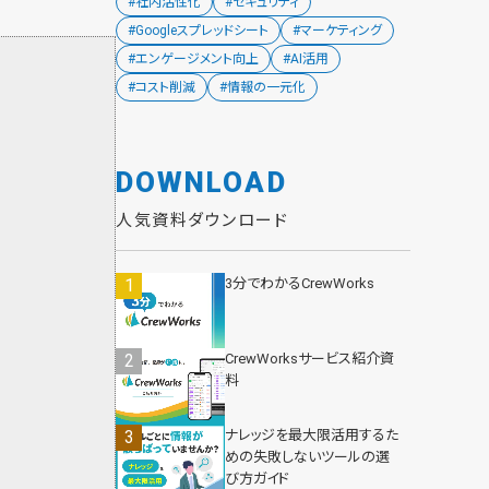
#社内活性化
#セキュリティ
#Googleスプレッドシート
#マーケティング
#エンゲージメント向上
#AI活用
#コスト削減
#情報の一元化
DOWNLOAD
人気資料ダウンロード
3分でわかるCrewWorks
CrewWorksサービス紹介資
料
ナレッジを最大限活用するた
めの失敗しないツールの選
び方ガイド