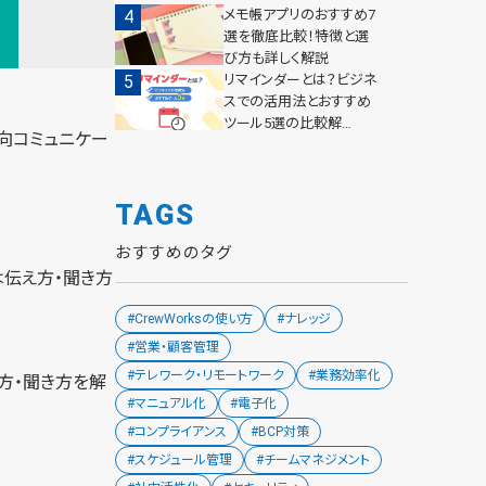
メモ帳アプリのおすすめ7
選を徹底比較！特徴と選
び方も詳しく解説
リマインダーとは？ビジネ
スでの活用法とおすすめ
ツール5選の比較解…
向コミュニケー
TAGS
おすすめのタグ
は伝え方・聞き方
#CrewWorksの使い方
#ナレッジ
#営業・顧客管理
#テレワーク・リモートワーク
#業務効率化
方・聞き方を解
#マニュアル化
#電子化
#コンプライアンス
#BCP対策
#スケジュール管理
#チームマネジメント