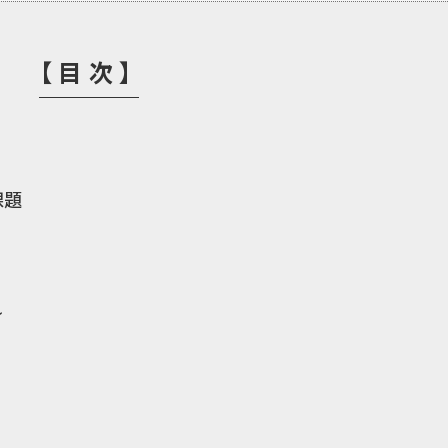
【目次】
課題
れ