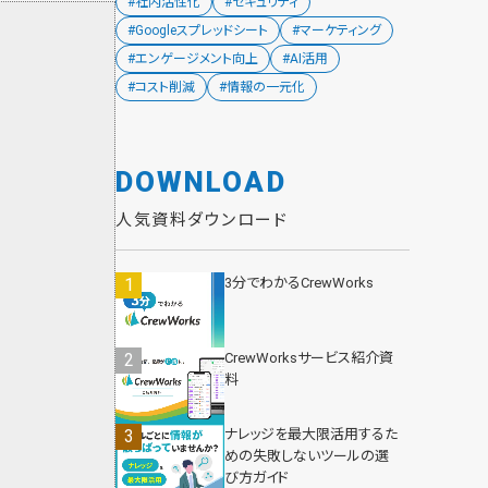
#社内活性化
#セキュリティ
#Googleスプレッドシート
#マーケティング
#エンゲージメント向上
#AI活用
#コスト削減
#情報の一元化
DOWNLOAD
人気資料ダウンロード
3分でわかるCrewWorks
CrewWorksサービス紹介資
料
ナレッジを最大限活用するた
めの失敗しないツールの選
び方ガイド