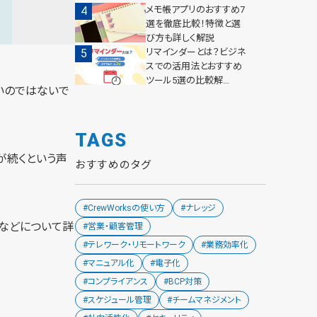
メモ帳アプリのおすすめ7
選を徹底比較！特徴と選
び方も詳しく解説
リマインダーとは？ビジネ
スでの活用法とおすすめ
ツール5選の比較解…
いのではないで
TAGS
が続くという声
おすすめのタグ
#CrewWorksの使い方
#ナレッジ
点などについて詳
#営業・顧客管理
#テレワーク・リモートワーク
#業務効率化
#マニュアル化
#電子化
#コンプライアンス
#BCP対策
#スケジュール管理
#チームマネジメント