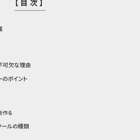
【目次】
識
が不可欠な理由
トのポイント
を作る
ツールの種類