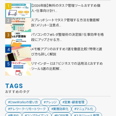
【2026年版】無料のタスク管理ツールおすすめ個
人・仕事向け計1…
スプレッドシートでタスク管理する方法を徹底解
説！メリット・注意点…
パソコンのフォルダ整理術の決定版！仕事効率を格
段にアップさせる方…
メモ帳アプリのおすすめ7選を徹底比較！特徴と選
び方も詳しく解説
リマインダーとは？ビジネスでの活用法とおすすめ
ツール5選の比較解…
TAGS
おすすめのタグ
#CrewWorksの使い方
#ナレッジ
#営業・顧客管理
#テレワーク・リモートワーク
#業務効率化
#マニュアル化
#電子化
#コンプライアンス
#BCP対策
#スケジュール管理