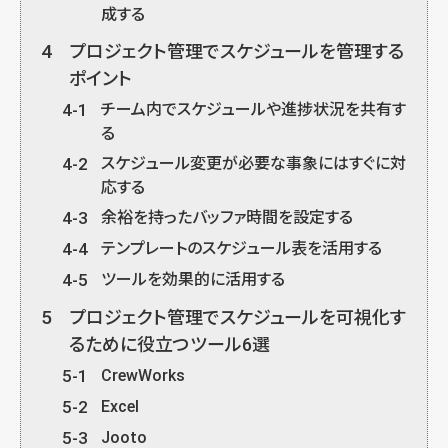
成する
4
プロジェクト管理でスケジュールを管理する
ポイント
4-1
チーム内でスケジュールや進捗状況を共有す
る
4-2
スケジュール変更が必要な事象にはすぐに対
応する
4-3
余裕を持ったバッファ時間を設定する
4-4
テンプレートのスケジュール表を活用する
4-5
ツールを効果的に活用する
5
プロジェクト管理でスケジュールを可視化す
るために役立つツール6選
5-1
CrewWorks
5-2
Excel
5-3
Jooto