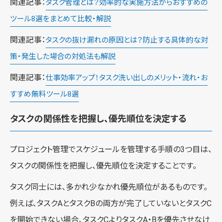
関連記事：
タスク管理とは？効率的な実施方法からおすすめの
ツール8選をまとめて比較・解説
関連記事：
タスクの抜け漏れの原因とは？防止する具体的な対
策・発生した場合の対処法も解説
関連記事：
仕事効率アップ！タスク洗い出しのメリット・流れ・お
すすめ無料ツール8選
タスクの関係性を把握し、優先順位を決定する
プロジェクト管理でスケジュールを管理する手順の3つ目は、
タスクの関係性を把握し、優先順位を決定することです。
タスク同士には、多かれ少なかれ優先順位があるものです。
例えば、タスクAとタスクBの両方が完了していないとタスクC
を開始できない場合、タスクCよりタスクA・Bを優先させなけ