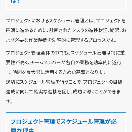
は？
プロジェクトにおけるスケジュール管理とは、プロジェクトを
円滑に進めるために、計画されたタスクの進捗状況、期限、お
よび必要な作業時間を効率的に管理するプロセスです。
プロジェクト管理全体の中でも、スケジュール管理は特に重
要性が高く、チームメンバーが各自の業務を効率的に遂行
し、時間を最大限に活用するための基盤となります。
適切にスケジュール管理を行うことで、プロジェクトの目標
達成に向けて確実な進捗を促し、成功に導くことができま
す。
プロジェクト管理でスケジュール管理が必
要な理由