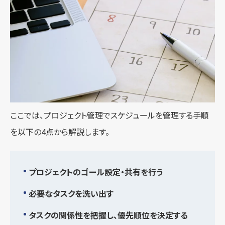
ここでは、プロジェクト管理でスケジュールを管理する手順
を以下の4点から解説します。
プロジェクトのゴール設定・共有を行う
必要なタスクを洗い出す
タスクの関係性を把握し、優先順位を決定する