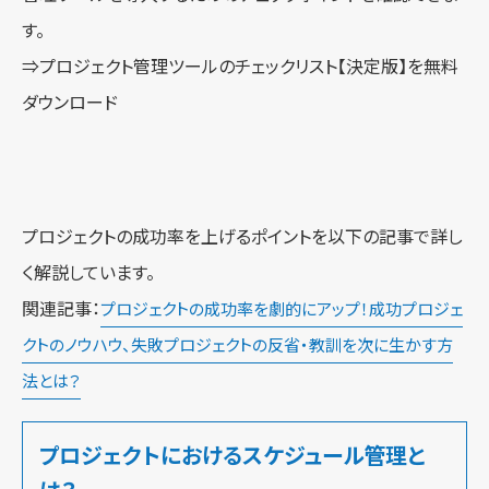
す。
⇒
プロジェクト管理ツールのチェックリスト【決定版】を無料
ダウンロード
プロジェクトの成功率を上げるポイントを以下の記事で詳し
く解説しています。
関連記事：
プロジェクトの成功率を劇的にアップ！成功プロジェ
クトのノウハウ、失敗プロジェクトの反省・教訓を次に生かす方
法とは？
プロジェクトにおけるスケジュール管理と