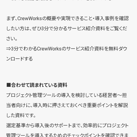
まず、CrewWorksの概要や実現できること・導入事例を確認
したい方は、ぜひ3分で分かるサービス紹介資料をご覧くだ
さい。
⇒3分でわかるCrewWorksの
サービス紹介資料を無料ダウ
ンロードする
■合わせて読まれている資料
プロジェクト管理ツールの導入を検討している経営者～担
当者向けに、導入時に押さえておくべき重要ポイントを解説
した資料です。
選定基準から導入後のサポートまで、効率的にプロジェクト
管理ツールを導入するためのチェックポイントを確認できま