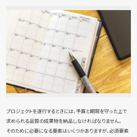
プロジェクトを遂行するときには、予算と期限を守った上で
求められる品質の成果物を納品しなければなりません。
そのために必要になる要素はいくつかありますが、必須要素