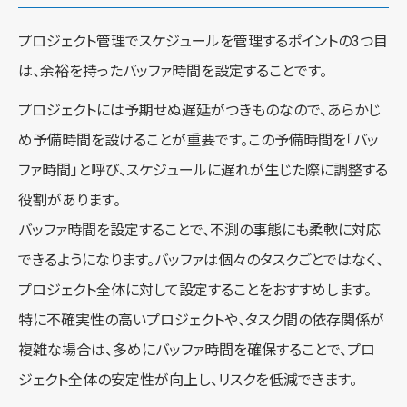
プロジェクト管理でスケジュールを管理するポイントの3つ目
は、余裕を持ったバッファ時間を設定することです。
プロジェクトには予期せぬ遅延がつきものなので、あらかじ
め予備時間を設けることが重要です。この予備時間を「バッ
ファ時間」と呼び、スケジュールに遅れが生じた際に調整する
役割があります。
バッファ時間を設定することで、不測の事態にも柔軟に対応
できるようになります。バッファは個々のタスクごとではなく、
プロジェクト全体に対して設定することをおすすめします。
特に不確実性の高いプロジェクトや、タスク間の依存関係が
複雑な場合は、多めにバッファ時間を確保することで、プロ
ジェクト全体の安定性が向上し、リスクを低減できます。