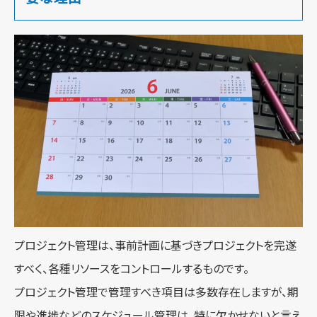
プロジェクト管理は、事前計画に基づきプロジェクトを完遂
すべく、各種リソースをコントロールするものです。
プロジェクト管理で管理すべき項目は多数存在しますが、期
限や進捗などのスケジュール管理は、特に欠かせないと言え