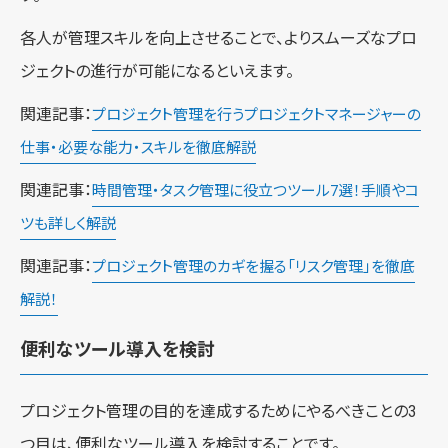
各人が管理スキルを向上させることで、よりスムーズなプロ
ジェクトの進行が可能になるといえます。
関連記事：
プロジェクト管理を行うプロジェクトマネージャーの
仕事・必要な能力・スキルを徹底解説
関連記事：
時間管理・タスク管理に役立つツール7選！手順やコ
ツも詳しく解説
関連記事：
プロジェクト管理のカギを握る「リスク管理」を徹底
解説！
便利なツール導入を検討
プロジェクト管理の目的を達成するためにやるべきことの3
つ目は、便利なツール導入を検討することです。