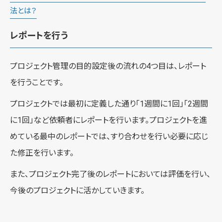
法とは？
レポートを行う
プロジェクト管理の目的設定後の流れの4つ目は、レポート
を行うことです。
プロジェクトでは最初に定義した通り「1週間に1回」「2週間
に1回」など依頼者にレポートを行います。プロジェクトを進
めている最中のレポートでは、すり合わせを行い必要に応じ
た修正を行います。
また、プロジェクト完了後のレポートにおいては評価を行い、
今後のプロジェクトに活かしていきます。