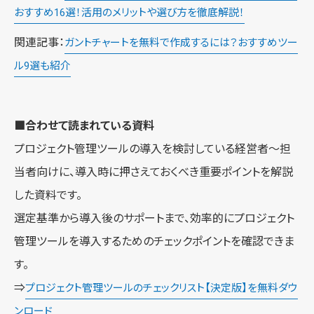
おすすめ16選！活用のメリットや選び方を徹底解説！
関連記事：
ガントチャートを無料で作成するには？おすすめツー
ル9選も紹介
■合わせて読まれている資料
プロジェクト管理ツールの導入を検討している経営者～担
当者向けに、導入時に押さえておくべき重要ポイントを解説
した資料です。
選定基準から導入後のサポートまで、効率的にプロジェクト
管理ツールを導入するためのチェックポイントを確認できま
す。
⇒
プロジェクト管理ツールのチェックリスト【決定版】を無料ダウ
ンロード