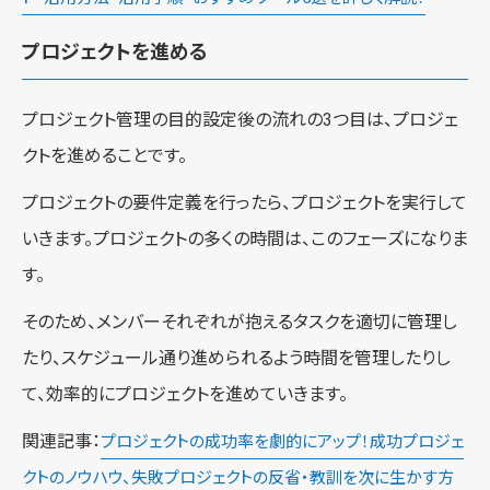
プロジェクトを進める
プロジェクト管理の目的設定後の流れの3つ目は、プロジェ
クトを進めることです。
プロジェクトの要件定義を行ったら、プロジェクトを実行して
いきます。プロジェクトの多くの時間は、このフェーズになりま
す。
そのため、メンバーそれぞれが抱えるタスクを適切に管理し
たり、スケジュール通り進められるよう時間を管理したりし
て、効率的にプロジェクトを進めていきます。
関連記事：
プロジェクトの成功率を劇的にアップ！成功プロジェ
クトのノウハウ、失敗プロジェクトの反省・教訓を次に生かす方