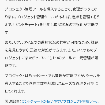
プロジェクト管理ツールを導入することで、管理がラクにな
ります。プロジェクト管理ツールがあれば、進捗を管理するう
えで、「ガントチャート」を利用し進捗状況の可視化が可能で
す。
また、リアルタイムでの進捗状況の共有が可能なため、課題
を発見しやすく、迅速な対処ができます。また、いくつものプ
ロジェクトにまたがっていても1つのツールで一元管理が可
能です。
プロジェクトはExcelシートでも管理が可能ですが、ツールを
導入することで管理工数を削減しスムーズな管理を可能に
してくれます。
関連記事：
ガントチャートが使いやすいプロジェクト管理ツール