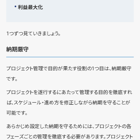
利益最大化
1つずつ見ていきましょう。
納期厳守
プロジェクト管理で目的が果たす役割の1つ目は、納期厳守
です。
プロジェクトを遂行するにあたって管理する目的を徹底すれ
ば、スケジュール・進め方を修正しながら納期を守ることが
可能です。
あらかじめ設定した納期を守るためには、プロジェクトの各
フェーズごとの管理を徹底する必要があります。プロジェクト