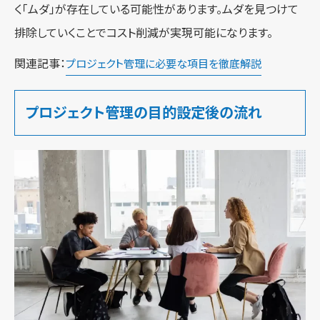
く「ムダ」が存在している可能性があります。ムダを見つけて
排除していくことでコスト削減が実現可能になります。
関連記事：
プロジェクト管理に必要な項目を徹底解説
プロジェクト管理の目的設定後の流れ