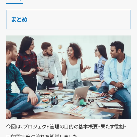
まとめ
今回は、プロジェクト管理の目的の基本概要・果たす役割・
目的設定後の流れを解説しました。