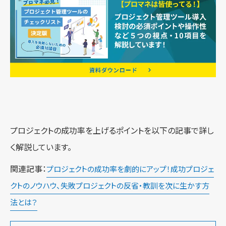
プロジェクトの成功率を上げるポイントを以下の記事で詳し
く解説しています。
関連記事：
プロジェクトの成功率を劇的にアップ！成功プロジェ
クトのノウハウ、失敗プロジェクトの反省・教訓を次に生かす方
法とは？