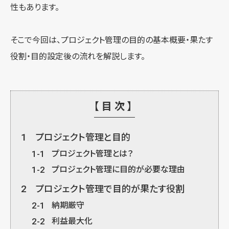
性もあります。
そこで今回は、プロジェクト管理の目的の基本概要・果たす
役割・目的設定後の流れを解説します。
【目次】
1
プロジェクト管理と目的
1-1
プロジェクト管理とは？
1-2
プロジェクト管理に目的が必要な理由
2
プロジェクト管理で目的が果たす役割
2-1
納期厳守
2-2
利益最大化