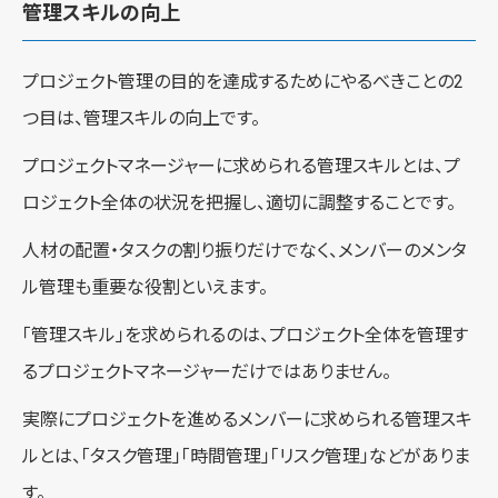
管理スキルの向上
プロジェクト管理の目的を達成するためにやるべきことの2
つ目は、管理スキルの向上です。
プロジェクトマネージャーに求められる管理スキルとは、プ
ロジェクト全体の状況を把握し、適切に調整することです。
人材の配置・タスクの割り振りだけでなく、メンバーのメンタ
ル管理も重要な役割といえます。
「管理スキル」を求められるのは、プロジェクト全体を管理す
るプロジェクトマネージャーだけではありません。
実際にプロジェクトを進めるメンバーに求められる管理スキ
ルとは、「タスク管理」「時間管理」「リスク管理」などがありま
す。