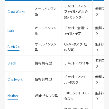
チャット・タスク・
オールインワン
無料プラ
CrewWorks
ファイル・Web会
型
り
議・カレンダー
オールインワン
チャット・会議・フ
無料プラ
Lark
型
ァイル・予定
り
オールインワン
CRM・タスク・社
無料プラ
Bitrix24
型
内SNS
り
無料プラ
Slack
情報共有型
チャット・ファイル
り
チャット・ファイ
無料プラ
Chatwork
情報共有型
ル・タスク
り
ドキュメント・DB・
無料プラ
Notion
Wiki・ナレッジ型
タスク
り