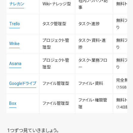
社内ノウハウ・記
ナレカン
Wiki・ナレッジ型
無料トラ
事
無料プラ
Trello
タスク管理型
タスク・進捗
り
プロジェクト管
タスク・資料・進
無料プラ
Wrike
理型
捗
り
プロジェクト管
タスク・業務フロ
無料プラ
Asana
理型
ー
り
完全無料
Googleドライブ
ファイル管理型
ファイル・資料
（15GB）
ファイル・権限管
無料トラ
Box
ファイル管理型
理
（14日間）
1つずつ見ていきましょう。